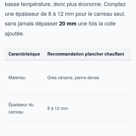
basse température, donc plus économe. Comptez
une épaisseur de 8 à 12 mm pour le carreau seul,
sans jamais dépasser
une fois la colle
20 mm
ajoutée.
Caractéristique
Recommandation plancher chauffant
À 
Te
cu
Matériau
Grès cérame, pierre dense
m
po
Pl
Épaisseur du
8 à 12 mm
2
carreau
to
G
fo