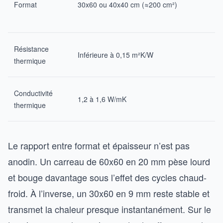
Format
30x60 ou 40x40 cm (≈200 cm²)
> 
c
Au
Résistance
Inférieure à 0,15 m²K/W
de
thermique
m
S
Conductivité
1,2 à 1,6 W/mK
0,
thermique
W
Le rapport entre format et épaisseur n’est pas
anodin. Un carreau de 60x60 en 20 mm pèse lourd
et bouge davantage sous l’effet des cycles chaud-
froid. À l’inverse, un 30x60 en 9 mm reste stable et
transmet la chaleur presque instantanément. Sur le