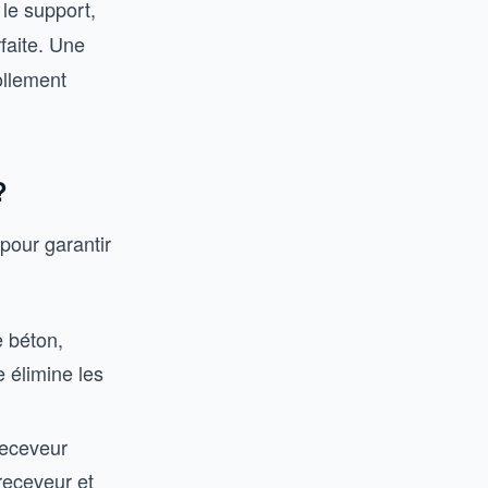
le support,
faite. Une
ollement
?
 pour garantir
e béton,
 élimine les
receveur
receveur et