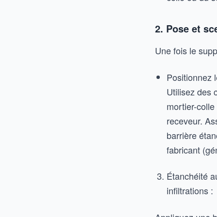
2. Pose et sc
Une fois le supp
Positionnez l
Utilisez des 
mortier-coll
receveur. As
barrière éta
fabricant (g
Étanchéité au
infiltrations :