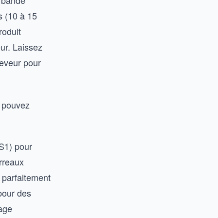
e bande
s (10 à 15
roduit
ur. Laissez
ceveur pour
s pouvez
2S1) pour
arreaux
 parfaitement
pour des
lage