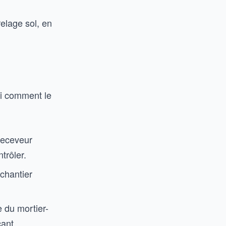
elage sol, en
ci comment le
 receveur
trôler.
 chantier
 du mortier-
cant.