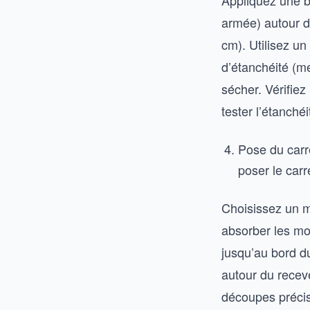
Appliquez une b
armée) autour d
cm). Utilisez un
d’étanchéité (m
sécher. Vérifiez
tester l’étanché
Pose du carre
poser le carr
Choisissez un mo
absorber les mo
jusqu’au bord du
autour du recev
découpes précis