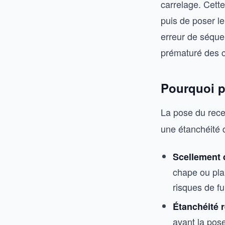
carrelage. Cette
puis de poser le
erreur de séquen
prématuré des c
Pourquoi po
La pose du rec
une étanchéité d
Scellement 
chape ou pla
risques de fu
Étanchéité 
avant la pose