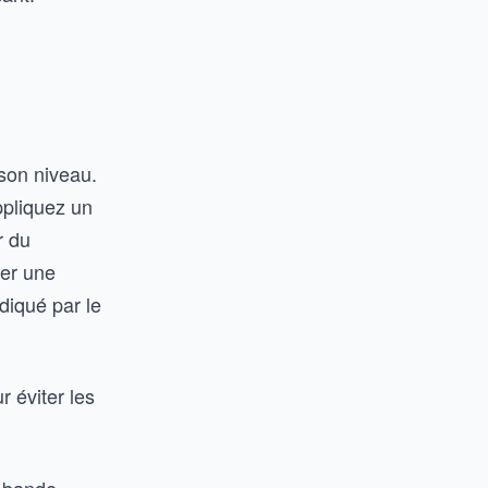
 son niveau.
Appliquez un
r du
éer une
diqué par le
r éviter les