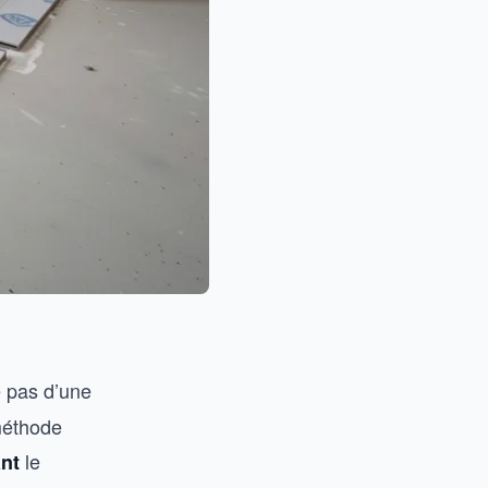
e pas d’une
 méthode
le
nt