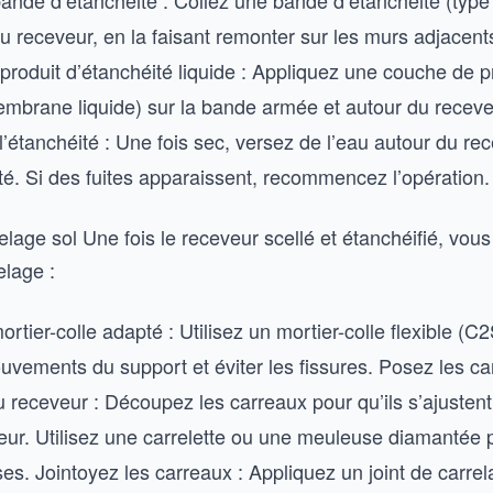
ande d’étanchéité : Collez une bande d’étanchéité (typ
u receveur, en la faisant remonter sur les murs adjacent
 produit d’étanchéité liquide : Appliquez une couche de p
embrane liquide) sur la bande armée et autour du receve
 l’étanchéité : Une fois sec, versez de l’eau autour du re
ité. Si des fuites apparaissent, recommencez l’opération.
lage sol Une fois le receveur scellé et étanchéifié, vou
elage :
rtier-colle adapté : Utilisez un mortier-colle flexible (C
uvements du support et éviter les fissures. Posez les c
 receveur : Découpez les carreaux pour qu’ils s’ajustent
eur. Utilisez une carrelette ou une meuleuse diamantée 
es. Jointoyez les carreaux : Appliquez un joint de carre