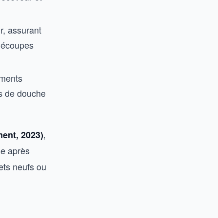
r, assurant
 découpes
uments
rs de douche
,
ment, 2023)
se après
ets neufs ou