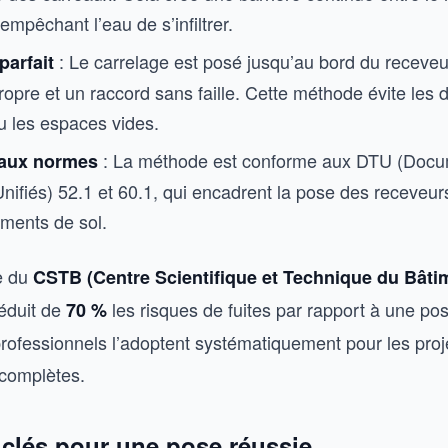
 empêchant l’eau de s’infiltrer.
: Le carrelage est posé jusqu’au bord du receveu
parfait
propre et un raccord sans faille. Cette méthode évite les
u les espaces vides.
: La méthode est conforme aux DTU (Doc
 aux normes
nifiés) 52.1 et 60.1, qui encadrent la pose des receveu
ements de sol.
e du
CSTB (Centre Scientifique et Technique du Bâti
éduit de
les risques de fuites par rapport à une po
70 %
professionnels l’adoptent systématiquement pour les proj
 complètes.
 clés pour une pose réussie