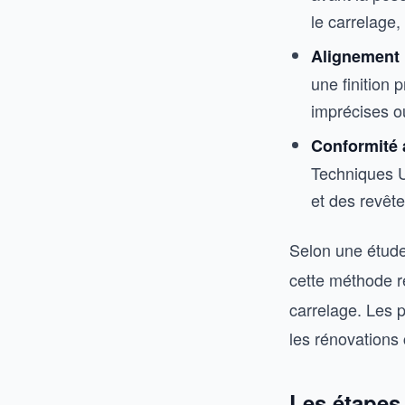
le carrelage,
Alignement 
une finition 
imprécises o
Conformité
Techniques U
et des revêt
Selon une étud
cette méthode r
carrelage. Les 
les rénovations
Les étapes