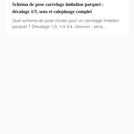
Schéma de pose carrelage imitation parquet :
décalage 1/3, sens et calepinage complet
Quel schéma de pose choisir pour un carrelage imitation
parquet ? Décalage 1/3, 1/4 3/4, chevron : sens,
calepinage et joints expliqués étape par étape.
Guide expert en carrelage, pose, tendances et entretien.
Des conseils fiables pour tous vos projets de revetement
interieur et exterieur.
RUBRIQUES
Pose et Technique